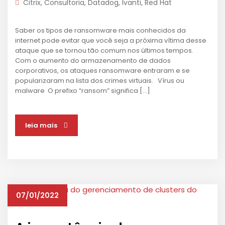
Citrix
,
Consultoria
,
Datadog
,
Ivanti
,
Red Hat
Saber os tipos de ransomware mais conhecidos da
internet pode evitar que você seja a próxima vítima desse
ataque que se tornou tão comum nos últimos tempos.
Com o aumento do armazenamento de dados
corporativos, os ataques ransomware entraram e se
popularizaram na lista dos crimes virtuais. Vírus ou
malware O prefixo “ransom” significa […]
leia mais
07/01/2022