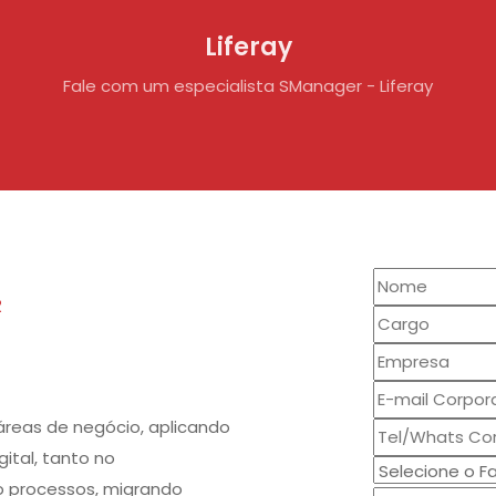
Liferay
Fale com um especialista SManager - Liferay
R
reas de negócio, aplicando
ital, tanto no
o processos, migrando