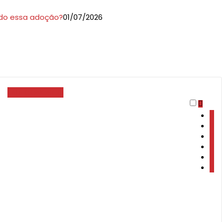
ndo essa adoção?
01/07/2026
contato@smanager.com.br
+55 11 96862-2479
FALE CONOSCO