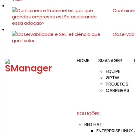
Container
Observabil
RUA PAMPLONA 145, CJ 513 | SP
Segunda a sexta-feira: 
HOME
SMANAGER
EQUIPE
GPTW
PROJETOS
CARREIRAS
SOLUÇÕES
RED HAT
ENTERPRISE LINUX 