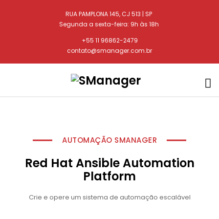
RUA PAMPLONA 145, CJ 513 | SP
Segunda a sexta-feira: 9h às 18h
+55 11 96862-2479
contato@smanager.com.br
AUTOMAÇÃO SMANAGER
Red Hat Ansible Automation
Platform
Crie e opere um sistema de automação escalável