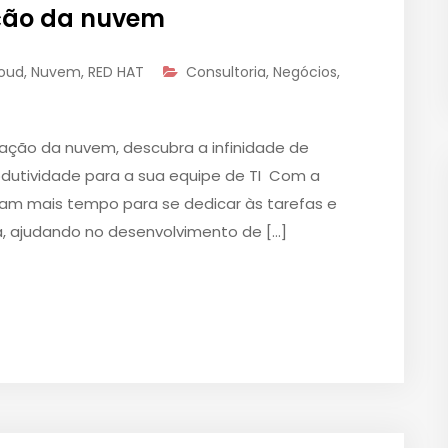
ção da nuvem
oud
,
Nuvem
,
RED HAT
Consultoria
,
Negócios
,
ação da nuvem, descubra a infinidade de
rodutividade para a sua equipe de TI Com a
ham mais tempo para se dedicar às tarefas e
a, ajudando no desenvolvimento de […]