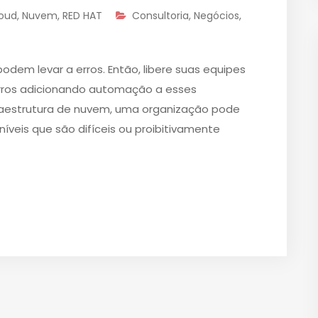
oud
,
Nuvem
,
RED HAT
Consultoria
,
Negócios
,
em levar a erros. Então, libere suas equipes
erros adicionando automação a esses
fraestrutura de nuvem, uma organização pode
níveis que são difíceis ou proibitivamente