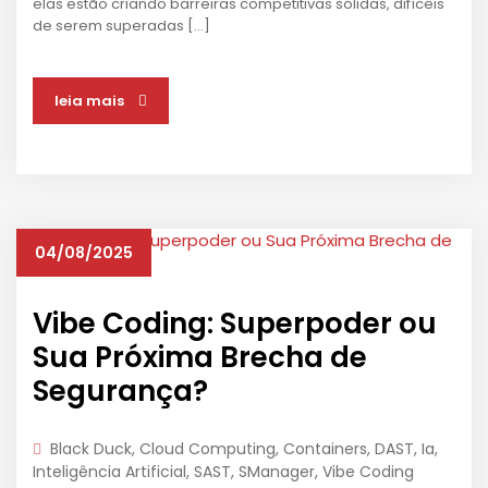
elas estão criando barreiras competitivas sólidas, difíceis
de serem superadas […]
leia mais
04/08/2025
Vibe Coding: Superpoder ou
Sua Próxima Brecha de
Segurança?
Black Duck
,
Cloud Computing
,
Containers
,
DAST
,
Ia
,
Inteligência Artificial
,
SAST
,
SManager
,
Vibe Coding