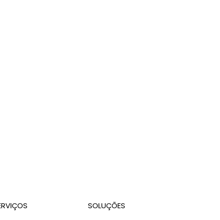
s estão acelerando essa adoção?
9h às 18h
ERVIÇOS
SOLUÇÕES