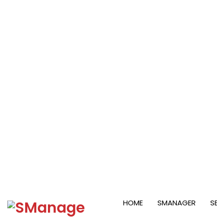
Proteção de dados com Red Hat e Trilio
03/08/2026
Containers e Kubernetes: por que grandes empresa
01/07/2026
Observabilidade e SRE: eficiência que gera valor
01/06/2026
RUA PAMPLONA 145, CJ 513 | SP
Segunda a sexta-feira: 
HOME
SMANAGER
S