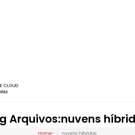
CE CLOUD
ORM
g Arquivos:nuvens híbri
Home
nuvens híbridas