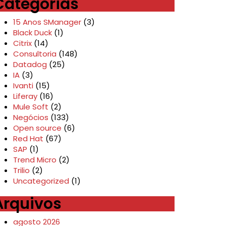
Categorias
15 Anos SManager
(3)
Black Duck
(1)
Citrix
(14)
Consultoria
(148)
Datadog
(25)
IA
(3)
Ivanti
(15)
Liferay
(16)
Mule Soft
(2)
Negócios
(133)
Open source
(6)
Red Hat
(67)
SAP
(1)
Trend Micro
(2)
Trilio
(2)
Uncategorized
(1)
Arquivos
agosto 2026