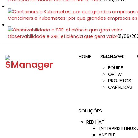
Containers e Kubernetes: por que grandes empresas e
Observabilidade e SRE: eficiência que gera valor
01/06/20
RUA PAMPLONA 145, CJ 513 | SP
Segunda a sexta-feira: 
HOME
SMANAGER
EQUIPE
GPTW
PROJETOS
CARREIRAS
SOLUÇÕES
RED HAT
ENTERPRISE LINUX 
ANSIBLE