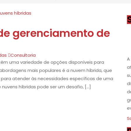
 de gerenciamento de
das
Consultoria
A
têm uma variedade de opções disponíveis para
a
abordagens mais populares é a nuvem híbrida, que
s
a para atender às necessidades específicas de uma
d
nuvens híbridas pode ser um desafio, […]
d
g
e
S