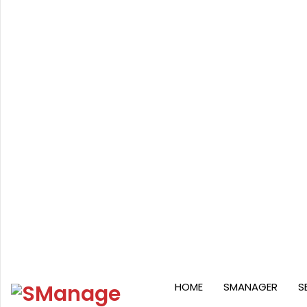
Proteção de dados com Red Hat e Trilio
03/08/2026
Containers e Kubernetes: por que grandes empresa
01/07/2026
Observabilidade e SRE: eficiência que gera valor
01/06/2026
RUA PAMPLONA 145, CJ 513 | SP
Segunda a sexta-feira: 
HOME
SMANAGER
S