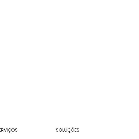
s estão acelerando essa adoção?
9h às 18h
ERVIÇOS
SOLUÇÕES