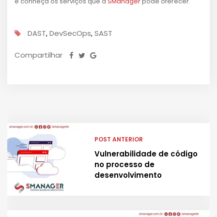
e conheça os serviços que a
SManager
pode oferecer.
DAST
,
DevSecOps
,
SAST
Compartilhar
POST ANTERIOR
Vulnerabilidade de código
no processo de
desenvolvimento